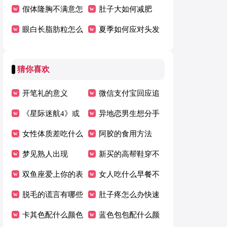
这三个因素有关
大误区
假体隆胸不满意怎
得一试
肚子大如何减肥
么办
眼白长脂肪粒怎么
夏季如何应对头发
办
出油
猜你喜欢
开笔礼的意义
微信支付宝回应追
《星际迷航4》或
查个人收款码 4 年
异地恋男生想分手
将原班人马回归开
女性体质差吃什么
数据传言
的前兆
阿胶的食用方法
拍
增强免疫力的好
梦见熟人出现
新买的高帮鞋穿不
双鱼座爱上你的表
进去
女人吃什么早餐不
现
脱毛的谎言有哪些
容易胖
肚子疼怎么办快速
卡其色配什么颜色
止疼最有效
蓝色包包配什么颜