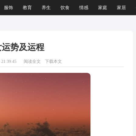
服饰
教育
养生
饮食
情感
家庭
家居
女运势及运程
21:39:45
阅读全文
下载本文