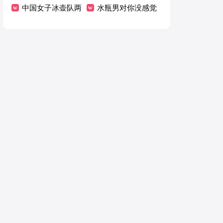
包包
中国女子冰壶队两
色衣服好看
水瓶男对你没感觉
连败无缘4强
的表现