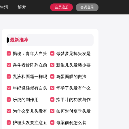
生活
解梦
会员注册
会员登录
最新推荐
揭秘：青年人白头
做梦梦见掉头发是
发长哪里最危险？
兵斗者皆阵列在前
什么意思（推荐）
新生儿头发稀少要
乳液和面霜一样吗
怎么办？
鸡蛋面膜的做法
年纪轻轻就有白头
怀孕了头发有什么
发该怎么办？
乐虎的副作用
变化
指甲叶的功效与作
为什么婴儿头发有
用
如何对付夏季头发
浓疏之分 一般和
护理头发要注意五
油腻 这些方法值
弯梁前刹怎么装