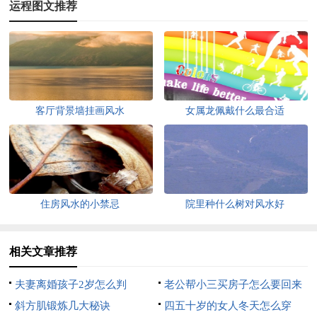
运程图文推荐
客厅背景墙挂画风水
女属龙佩戴什么最合适
住房风水的小禁忌
院里种什么树对风水好
相关文章推荐
夫妻离婚孩子2岁怎么判
老公帮小三买房子怎么要回来
斜方肌锻炼几大秘诀
四五十岁的女人冬天怎么穿