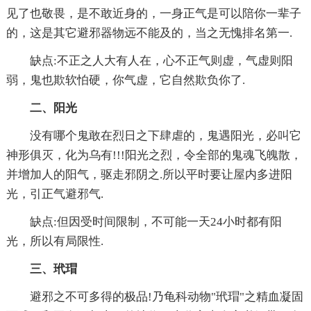
见了也敬畏，是不敢近身的，一身正气是可以陪你一辈子
的，这是其它避邪器物远不能及的，当之无愧排名第一.
缺点:不正之人大有人在，心不正气则虚，气虚则阳
弱，鬼也欺软怕硬，你气虚，它自然欺负你了.
二、阳光
没有哪个鬼敢在烈日之下肆虐的，鬼遇阳光，必叫它
神形俱灭，化为乌有!!!阳光之烈，令全部的鬼魂飞魄散，
并增加人的阳气，驱走邪阴之.所以平时要让屋内多进阳
光，引正气避邪气.
缺点:但因受时间限制，不可能一天24小时都有阳
光，所以有局限性.
三、玳瑁
避邪之不可多得的极品!乃龟科动物"玳瑁"之精血凝固