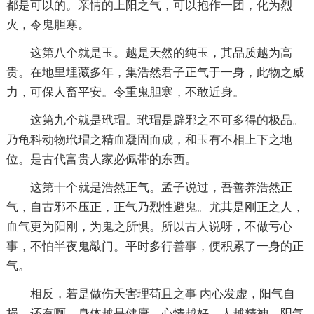
都是可以的。亲情的上阳之气，可以抱作一团，化为烈
火，令鬼胆寒。
这第八个就是玉。越是天然的纯玉，其品质越为高
贵。在地里埋藏多年，集浩然君子正气于一身，此物之威
力，可保人畜平安。令重鬼胆寒，不敢近身。
这第九个就是玳瑁。玳瑁是辟邪之不可多得的极品。
乃龟科动物玳瑁之精血凝固而成，和玉有不相上下之地
位。是古代富贵人家必佩带的东西。
这第十个就是浩然正气。孟子说过，吾善养浩然正
气，自古邪不压正，正气乃烈性避鬼。尤其是刚正之人，
血气更为阳刚，为鬼之所惧。所以古人说呀，不做亏心
事，不怕半夜鬼敲门。平时多行善事，便积累了一身的正
气。
相反，若是做伤天害理苟且之事 内心发虚，阳气自
损。还有啊，身体越是健康，心情越好，人越精神，阳气