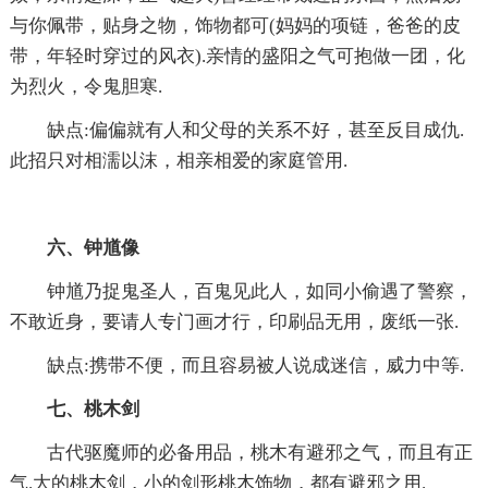
与你佩带，贴身之物，饰物都可(妈妈的项链，爸爸的皮
带，年轻时穿过的风衣).亲情的盛阳之气可抱做一团，化
为烈火，令鬼胆寒.
缺点:偏偏就有人和父母的关系不好，甚至反目成仇.
此招只对相濡以沫，相亲相爱的家庭管用.
六、钟馗像
钟馗乃捉鬼圣人，百鬼见此人，如同小偷遇了警察，
不敢近身，要请人专门画才行，印刷品无用，废纸一张.
缺点:携带不便，而且容易被人说成迷信，威力中等.
七、桃木剑
古代驱魔师的必备用品，桃木有避邪之气，而且有正
气.大的桃木剑，小的剑形桃木饰物，都有避邪之用.