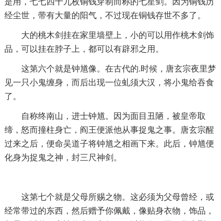
是用，七七四十九枚铜钱穿制而称的七星剑。因为铜钱历
经尘世，带有大量的阳气，不过现在铜钱存世不多了。
大的桃木剑挂在家里墙壁上，小的可以用作桃木剑饰
品，可以挂在脖子上，都可以有辟邪之用。
这第六个就是钟馗像。在古代的.时候，唐玄宗夜里梦
见一只小鬼缠身，而后出现一位虬须大汉，将小鬼给吞食
了。
自称终南山，进士钟馗。因为面目丑陋，被皇帝取
缔，怒而撞柱身亡，阎王便派他从事捉鬼之事。唐玄宗醒
过来之后，便命吴道子将钟馗之相画下来。此后，钟馗便
化身为捉鬼之神，封三尺神剑。
这第七个就是父母所赐之物。这必须为父母曾经，或
经常带过的东西，然后赠予你佩戴，像贴身衣物，饰品，