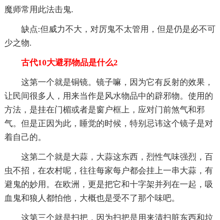
魔师常用此法击鬼.
缺点:但威力不大，对厉鬼不太管用，但是仍是必不可
少之物.
古代10大避邪物品是什么2
这第一个就是铜镜。镜子嘛，因为它有反射的效果，
让民间很多人，用来当作是风水物品中的辟邪物。使用的
方法，是挂在门楣或者是窗户框上，应对门前煞气和邪
气。但是正因为此，睡觉的时候，特别忌讳这个镜子是对
着自己的。
这第二个就是大蒜，大蒜这东西，烈性气味强烈，百
虫不招，在农村呢，往往每家每户都会挂上一串大蒜，有
避鬼的妙用。在欧洲，更是把它和十字架并列在一起，吸
血鬼和狼人都怕他，大概也是受不了那个味吧。
这第三个就是扫把，因为扫把是用来清扫脏东西和垃