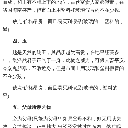
而成，和玉有不相上下的地位，古代富贵人家必佩带，在
我国海南盛产，但市面上用塑料和玻璃假冒的不在少数.
缺点:价格昂贵，而且易买到假品(玻璃的`，塑料的，
晕)
四、玉
越是天然的纯玉，其品质越为高贵，在地里埋藏多
年，集浩然君子正气于一身，此物之威力，可保人畜平安.
令众鬼胆寒，不敢近身，但是市面上用玻璃和塑料假冒的
不在少数，
缺点:价格昂贵，而且易买到假品(玻璃的，塑料的，
晕)
五、父母所赐之物
必为父母(只能为父母!!!如果父母不和，则无用或失
效，亲情越深，正气越大)曾经经常戴过的东西，然后赐