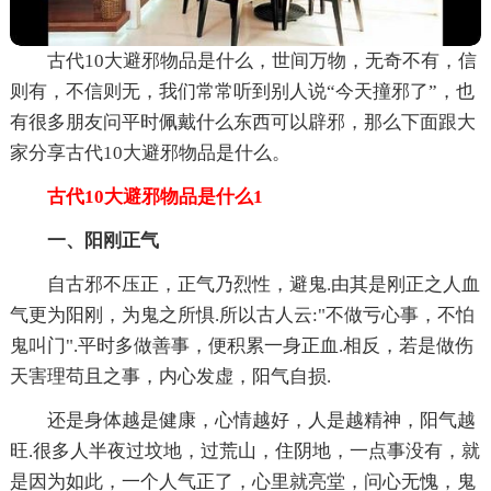
古代10大避邪物品是什么，世间万物，无奇不有，信
则有，不信则无，我们常常听到别人说“今天撞邪了”，也
有很多朋友问平时佩戴什么东西可以辟邪，那么下面跟大
家分享古代10大避邪物品是什么。
古代10大避邪物品是什么1
一、阳刚正气
自古邪不压正，正气乃烈性，避鬼.由其是刚正之人血
气更为阳刚，为鬼之所惧.所以古人云:"不做亏心事，不怕
鬼叫门".平时多做善事，便积累一身正血.相反，若是做伤
天害理苟且之事，内心发虚，阳气自损.
还是身体越是健康，心情越好，人是越精神，阳气越
旺.很多人半夜过坟地，过荒山，住阴地，一点事没有，就
是因为如此，一个人气正了，心里就亮堂，问心无愧，鬼