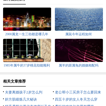
2000属龙一生三劫都是哪几年
属鼠今年运程如何
1985年属牛的37岁桃花劫能顺利
属羊的跟属兔的婚姻相配吗
度过吗
相关文章推荐
夫妻离婚孩子2岁怎么判
老公帮小三买房子怎么要回来
斜方肌锻炼几大秘诀
四五十岁的女人冬天怎么穿