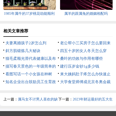
1985年属牛的37岁桃花劫能顺利
属羊的跟属兔的婚姻相配吗
度过吗
相关文章推荐
夫妻离婚孩子2岁怎么判
老公帮小三买房子怎么要回来
斜方肌锻炼几大秘诀
四五十岁的女人冬天怎么穿
猫毛柔顺光滑代表健康以及布
桑叶的功效与作用有哪些
偶猫对毛发好的饮食
描写春天景色的一年级简单的
建行压岁金钞1g多少钱
作文
看图写话一个小女孩在种树
来大姨妈肚子疼怎么办快速止
知名企业出台鼓励员工生育政
疼
大学食堂师傅成北京冬奥会裁
策
判
上一篇：
属马女不讨男人喜欢的缺
下一篇：
2023年财运最好的五大生
点
肖