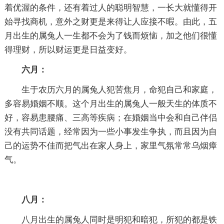
着优渥的条件，还有着过人的聪明智慧，一长大就懂得开
始寻找商机，意外之财更是来得让人应接不暇。由此，五
月出生的属兔人一生都不会为了钱而烦恼，加之他们很懂
得理财，所以财运更是日益变好。
六月：
生于农历六月的属兔人犯苦焦月，命犯自己和家庭，
多容易婚姻不顺。这个月出生的属兔人一般天生的体质不
好，容易患腰痛、三高等疾病；在婚姻当中会和自己伴侣
没有共同话题，经常因为一些小事发生争执，而且因为自
己的运势不佳而把气出在家人身上，家里气氛常常乌烟瘴
气。
八月：
八月出生的属兔人同时是明犯和暗犯，所犯的都是铁