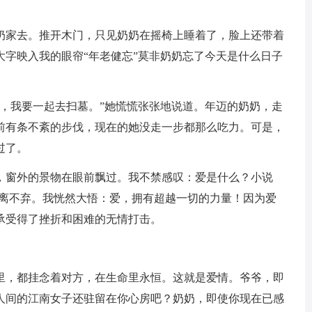
奶家去。推开木门，只见奶奶在摇椅上睡着了，脸上还带着
大字映入我的眼帘“年老健忘”莫非奶奶忘了今天是什么日子
我，我要一起去扫墓。”她慌慌张张地说道。年迈的奶奶，走
前有条不紊的步伐，现在的她没走一步都那么吃力。可是，
过了。
，窗外的景物在眼前飘过。我不禁感叹：爱是什么？小说
不离不弃。我恍然大悟：爱，拥有超越一切的力量！因为爱
承受得了挫折和困难的无情打击。
里，都挂念着对方，在生命里永恒。这就是爱情。爷爷，即
人间的江南女子还驻留在你心房吧？奶奶，即使你现在已感