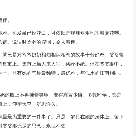
相伴。
尔雅。头发虽已经花白，可依旧是规规矩矩地扎着麻花辫。
长裤。说话时柔弱的腔调，令人着迷。
。就已是对爷爷奶奶相知相识相恋的故事十分好奇。爷爷曾
的集市上。集市上虽人来人往，络绎不绝。但在爷爷眼中，
唯一。只有她的气质最独特，最优雅，与似水的江南相匹。
。
奶奶的脸上不再挂着笑容，变得寡言少语。多数时候，都是
椅上，仰望天空，沉思许久。
年里最为重要的一件事了。只是，岁月在她的身体上，留下
对爷爷那无尽的思念，永恒不变。