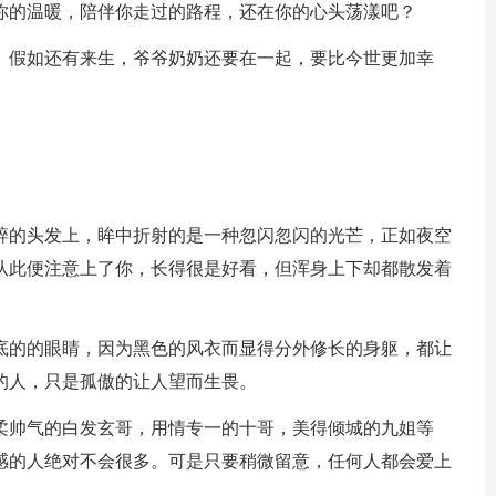
你的温暖，陪伴你走过的路程，还在你的心头荡漾吧？
。假如还有来生，爷爷奶奶还要在一起，要比今世更加幸
碎的头发上，眸中折射的是一种忽闪忽闪的光芒，正如夜空
从此便注意上了你，长得很是好看，但浑身上下却都散发着
底的的眼睛，因为黑色的风衣而显得分外修长的身躯，都让
的人，只是孤傲的让人望而生畏。
柔帅气的白发玄哥，用情专一的十哥，美得倾城的九姐等
感的人绝对不会很多。可是只要稍微留意，任何人都会爱上