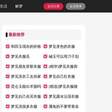
生活
解梦
会员注册
会员登录
最新推荐
和田玉现在的价格
梦见变色的衣服
梦见衣服丢
岫玉可以用刀子划
梦见朋友穿新衣服
吗
(精华)梦见衣服剪
梦见洗衣工去你家
破了
梦见自己红衣服
洗衣服
昆仑玉能出羊脂吗
[精选]梦见衣服烧
梦见自己在买衣服
了一个洞
梦见露水沾湿衣服
(实用)
梦见洗很多衣服
【荐】
属兔的不要带黄金