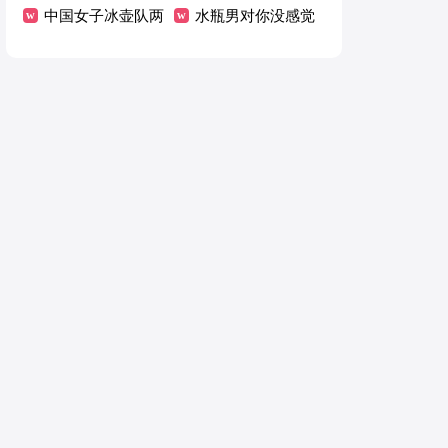
包包
中国女子冰壶队两
色衣服好看
水瓶男对你没感觉
连败无缘4强
的表现