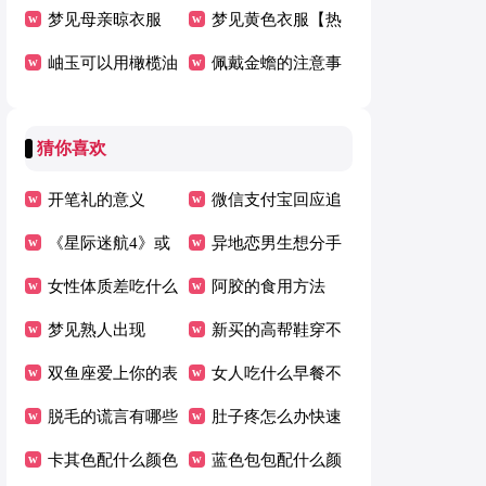
(推荐)
梦见母亲晾衣服
吗
梦见黄色衣服【热
（集合）
岫玉可以用橄榄油
门】
佩戴金蟾的注意事
保养吗
项
猜你喜欢
开笔礼的意义
微信支付宝回应追
《星际迷航4》或
查个人收款码 4 年
异地恋男生想分手
将原班人马回归开
女性体质差吃什么
数据传言
的前兆
阿胶的食用方法
拍
增强免疫力的好
梦见熟人出现
新买的高帮鞋穿不
双鱼座爱上你的表
进去
女人吃什么早餐不
现
脱毛的谎言有哪些
容易胖
肚子疼怎么办快速
卡其色配什么颜色
止疼最有效
蓝色包包配什么颜