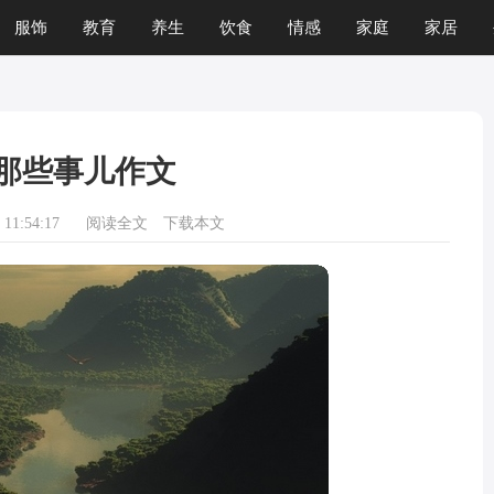
服饰
教育
养生
饮食
情感
家庭
家居
那些事儿作文
11:54:17
阅读全文
下载本文